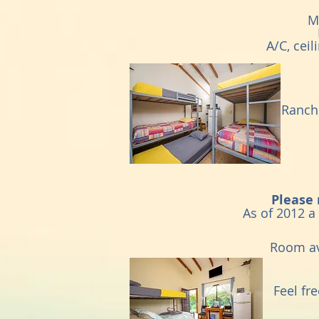
M
A/C, cei
Rancho
Please 
As of 2012 a
Room ava
Feel fr