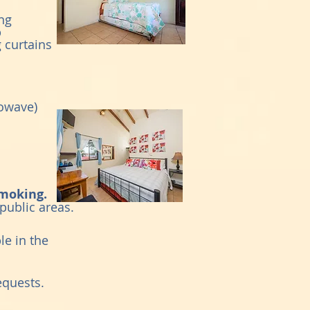
ng
p
 curtains
rowave)
smoking.
public areas.
le in the
equests.