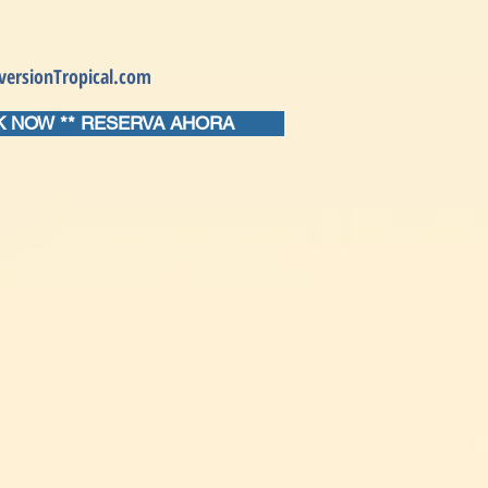
OK NOW
More
versionTropical.com
 NOW ** RESERVA AHORA