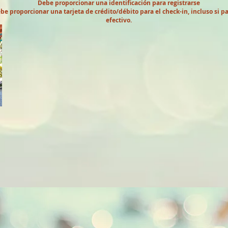
Debe proporcionar una identificación para registrarse
be proporcionar una tarjeta de crédito/débito para el check-in, incluso si p
efectivo.