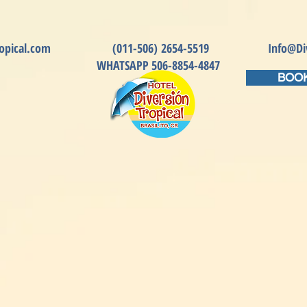
T
PHOTO GALLERY
ROOMS
BO
opical.com
(011-506) 2654-5519
Info@Di
WHATSAPP 506-8854-4847
BOOK