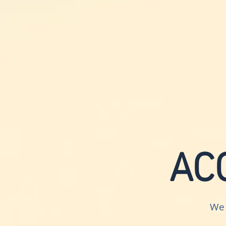
AC
We 