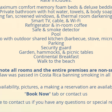
Rate includes:
aximum comfort memory foam beds & deluxe beddi
Private bathroom with hot water, towels, & body soa
ling fan, screened windows, & thermal room darkening
Smart TV, cable, & Wi-Fi
Refrigerator & in-room coffee
Safe & smoke detector
Pool
 with outdoor shared kitchen (barbecue, stove, mic
Parking
Security guard
Garden, hammocks, & picnic tables
Continental Breakfast
Walk to the beach
note all rooms and the entire premises are non-
 law was passed in Costa Rica banning smoking in all 
ilability, pictures, a making a reservation are availab
"
Book Now
" tab or contact us
ee to contact us if you have any questions or special r