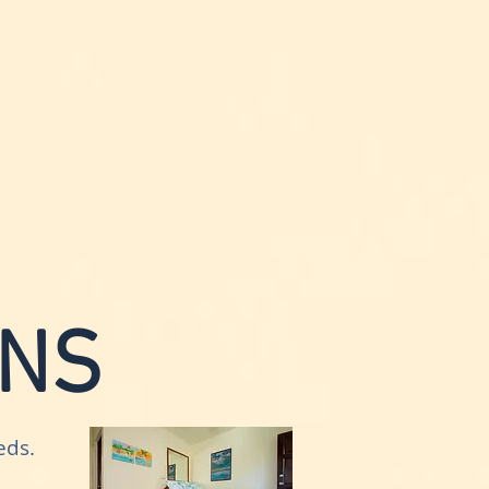
NS
eds.